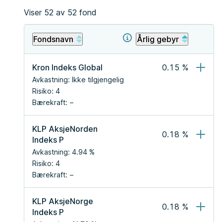
Viser
52
av
52
fond
Fondsnavn
Årlig gebyr
Kron Indeks Global
0.15
 %
Avkastning:
Ikke tilgjengelig
Risiko:
4
Bærekraft:
KLP AksjeNorden 
0.18
 %
Indeks P
Avkastning:
4.94
 %
Risiko:
4
Bærekraft:
KLP AksjeNorge 
0.18
 %
Indeks P