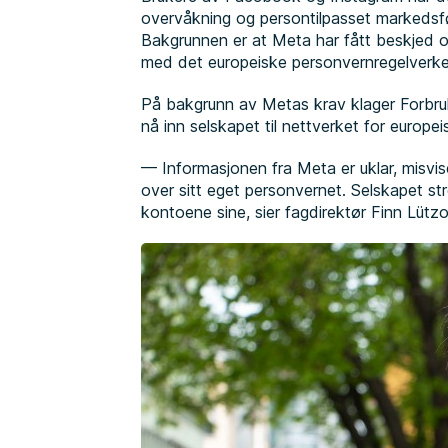
overvåkning og persontilpasset markedsføri
Bakgrunnen er at Meta har fått beskjed om
med det europeiske personvernregelverke
På bakgrunn av Metas krav klager Forbru
nå inn selskapet til nettverket for europei
— Informasjonen fra Meta er uklar, misvise
over sitt eget personvernet. Selskapet stre
kontoene sine, sier fagdirektør Finn Lüt