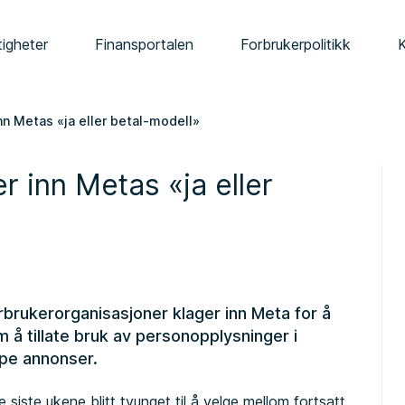
tigheter
Finansportalen
Forbrukerpolitikk
nn Metas «ja eller betal-modell»
r inn Metas «ja eller
brukerorganisasjoner klager inn Meta for å
m å tillate bruk av personopplysninger i
ppe annonser.
iste ukene blitt tvunget til å velge mellom fortsatt