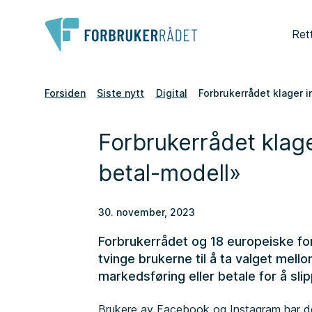
Ret
Forsiden
Siste nytt
Digital
Forbrukerrådet klager i
Forbrukerrådet klage
betal-modell»
30. november, 2023
Forbrukerrådet og 18 europeiske for
tvinge brukerne til å ta valget mello
markedsføring eller betale for å sli
Brukere av Facebook og Instagram har de s