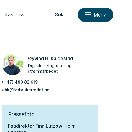
Kontakt oss
Søk
Meny
Øyvind H. Kaldestad
Digitale rettigheter og
strømmarkedet
(+47) 480 82 619
ohk@forbrukerradet.no
Pressefoto
Fagdirektør Finn Lützow-Holm