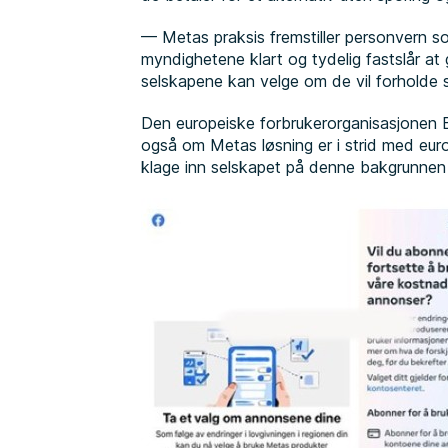
— Metas praksis fremstiller personvern som
myndighetene klart og tydelig fastslår at g
selskapene kan velge om de vil forholde se
Den europeiske forbrukerorganisasjonen 
også om Metas løsning er i strid med eur
klage inn selskapet på denne bakgrunnen i 