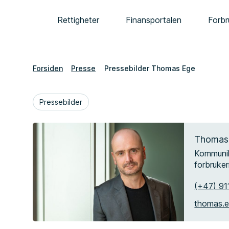
Rettigheter
Finansportalen
Forbr
Forsiden
Presse
Pressebilder Thomas Ege
Pressebilder
Thomas
Kommunik
forbruke
(+47) 91
thomas.e