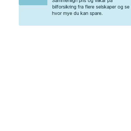
Sammenlign pris og vilkår på
bilforsikring fra flere selskaper og se
hvor mye du kan spare.