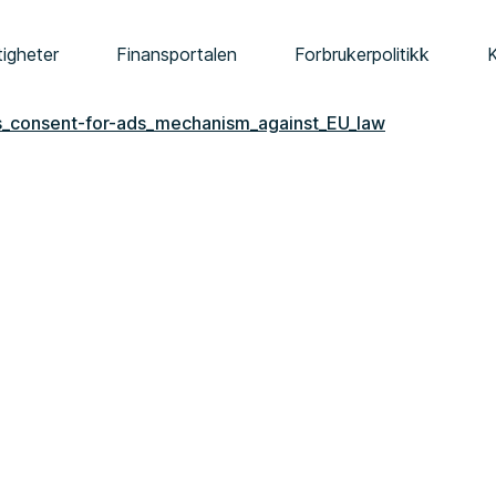
tigheter
Finansportalen
Forbrukerpolitikk
_consent-for-ads_mechanism_against_EU_law