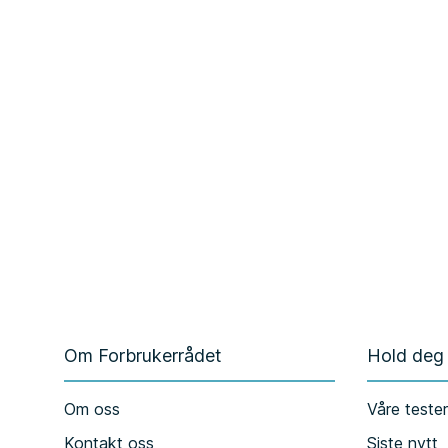
Om Forbrukerrådet
Hold deg
Om oss
Våre teste
Kontakt oss
Siste nytt