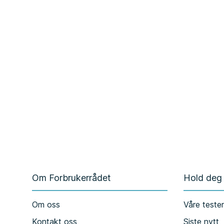
Om Forbrukerrådet
Hold deg
Om oss
Våre teste
Kontakt oss
Siste nytt