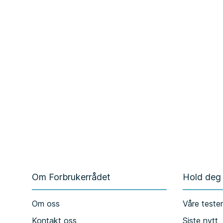
Om Forbrukerrådet
Hold deg
Om oss
Våre teste
Kontakt oss
Siste nytt