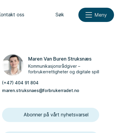
Kontakt oss
Søk
Meny
Maren Van Buren Struksnæs
Kommunikasjonsrådgiver –
forbrukerrettigheter og digitale spill
(+47) 404 91 804
maren.struksnaes@forbrukerradet.no
Abonner på vårt nyhetsvarsel