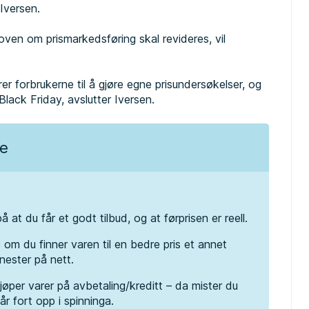
r Iversen.
oven om prismarkedsføring skal revideres, vil
rer forbrukerne til å gjøre egne prisundersøkelser, og
lack Friday, avslutter Iversen.
te
å at du får et godt tilbud, og at førprisen er reell.
 om du finner varen til en bedre pris et annet
enester på nett.
øper varer på avbetaling/kreditt – da mister du
år fort opp i spinninga.