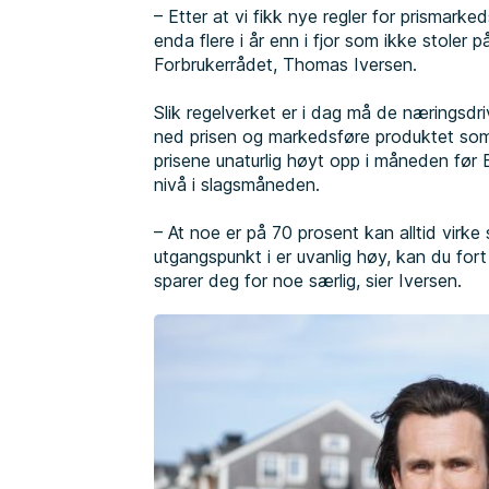
– Etter at vi fikk nye regler for prismarkedsf
enda flere i år enn i fjor som ikke stoler p
Forbrukerrådet, Thomas Iversen.
Slik regelverket er i dag må de næringsdri
ned prisen og markedsføre produktet som
prisene unaturlig høyt opp i måneden før B
nivå i slagsmåneden.
– At noe er på 70 prosent kan alltid virke
utgangspunkt i er uvanlig høy, kan du for
sparer deg for noe særlig, sier Iversen.