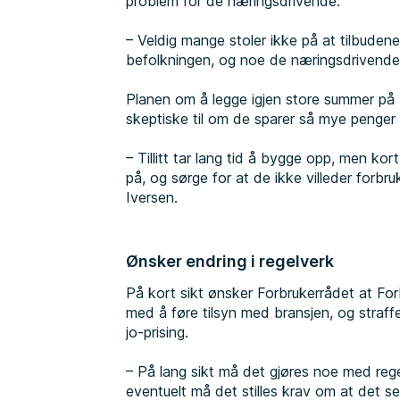
problem for de næringsdrivende.
– Veldig mange stoler ikke på at tilbudene
befolkningen, og noe de næringsdrivende 
Planen om å legge igjen store summer på Bl
skeptiske til om de sparer så mye penge
– Tillitt tar lang tid å bygge opp, men ko
på, og sørge for at de ikke villeder forbru
Iversen.
Ønsker endring i regelverk
På kort sikt ønsker Forbrukerrådet at For
med å føre tilsyn med bransjen, og straff
jo-prising.
– På lang sikt må det gjøres noe med regel
eventuelt må det stilles krav om at det se