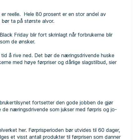
 er reelle. Hele 80 prosent er en stor andel av
bør ta på største alvor.
ack Friday blir fort skrinlagt når forbrukerne blir
r som de ønsker.
rt tid å rive ned. Det bør de næringsdrivende huske
kerne med høye førpriser og dårlige slagstilbud, sier
brukertilsynet fortsetter den gode jobben de gjør
e de næringsdrivende som jukser med førpris og jo-
verket her. Førprisperioden bør utvides til 60 dager,
lges et visst antall produkter til førprisen som danner