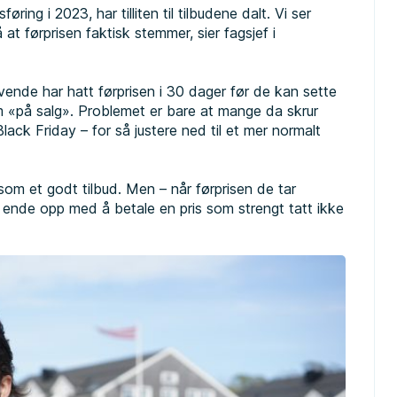
øring i 2023, har tilliten til tilbudene dalt. Vi ser
å at førprisen faktisk stemmer, sier fagsjef i
vende har hatt førprisen i 30 dager før de kan sette
 «på salg». Problemet er bare at mange da skrur
lack Friday – for så justere ned til et mer normalt
 som et godt tilbud. Men – når førprisen de tar
t ende opp med å betale en pris som strengt tatt ikke