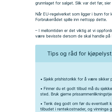
grunnlaget for salget. Slik var det før, sie
Når EU-regelverket som ligger i bunn for l
Forbrukerrådet spille inn nettopp dette.
– I mellomtiden er det viktig at vi oppford
være bevisste dersom de skal handle på B
Tips og råd for kjøpelys
Sjekk prishistorikk for å være sikker p
Finner du et godt tilbud må du sjekke
sted. Bruk gjerne prissammenlikningstj
Tenk deg godt om før du eventuelt kj
tilbudet i rentekostnader, og vinninga g