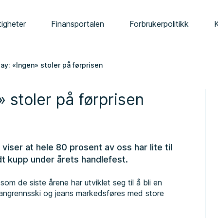
tigheter
Finansportalen
Forbrukerpolitikk
day: «Ingen» stoler på førprisen
» stoler på førprisen
iser at hele 80 prosent av oss har lite til
t godt kupp under årets handlefest.
om de siste årene har utviklet seg til å bli en
l langrennsski og jeans markedsføres med store