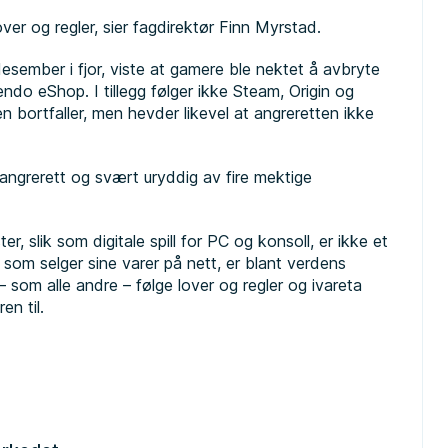
over og regler, sier fagdirektør Finn Myrstad.
esember i fjor, viste at gamere ble nektet å avbryte
tendo eShop. I tillegg følger ikke Steam, Origin og
en bortfaller, men hevder likevel at angreretten ikke
 angrerett og svært uryddig av fire mektige
r, slik som digitale spill for PC og konsoll, er ikke et
 som selger sine varer på nett, er blant verdens
 som alle andre – følge lover og regler og ivareta
en til.