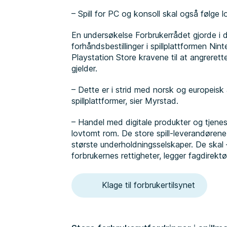
– Spill for PC og konsoll skal også følge l
En undersøkelse Forbrukerrådet gjorde i d
forhåndsbestillinger i spillplattformen Nin
Playstation Store kravene til at angrerett
gjelder.
– Dette er i strid med norsk og europeisk
spillplattformer, sier Myrstad.
– Handel med digitale produkter og tjeneste
lovtomt rom. De store spill-leverandørene
største underholdningsselskaper. De skal –
forbrukernes rettigheter, legger fagdirektør
Klage til forbrukertilsynet