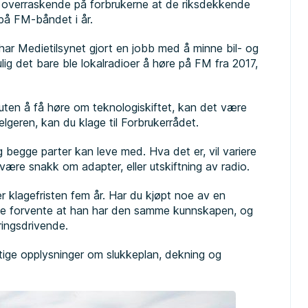
 overraskende på forbrukerne at de riksdekkende
 på FM-båndet i år.
har Medietilsynet gjort en jobb med å minne bil- og
lig det bare ble lokalradioer å høre på FM fra 2017,
ten å få høre om teknologiskiftet, kan det være
selgeren, kan du klage til Forbrukerrådet.
ng begge parter kan leve med. Hva det er, vil variere
være snakk om adapter, eller utskiftning av radio.
 er klagefristen fem år. Har du kjøpt noe av en
kke forvente at han har den samme kunnskapen, og
ingsdrivende.
ktige opplysninger om slukkeplan, dekning og