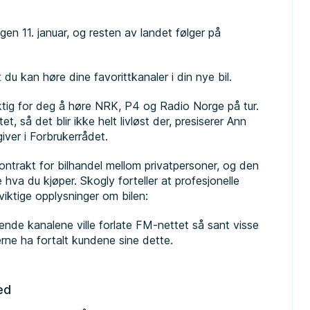
en 11. januar, og resten av landet følger på
du kan høre dine favorittkanaler i din nye bil.
ktig for deg å høre NRK, P4 og Radio Norge på tur.
t, så det blir ikke helt livløst der, presiserer Ann
ver i Forbrukerrådet.
kontrakt for bilhandel mellom privatpersoner, og den
e hva du kjøper. Skogly forteller at profesjonelle
 viktige opplysninger om bilen:
ende kanalene ville forlate FM-nettet så sant visse
erne ha fortalt kundene sine dette.
ed