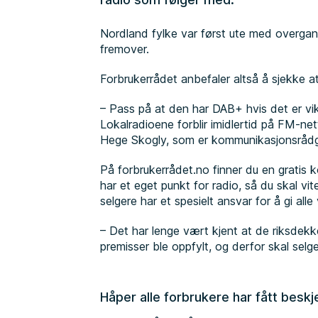
Nordland fylke var først ute med overgang
fremover.
Forbrukerrådet anbefaler altså å sjekke at 
– Pass på at den har DAB+ hvis det er vi
Lokalradioene forblir imidlertid på FM-nette
Hege Skogly, som er kommunikasjonsrådgi
På forbrukerrådet.no finner du en gratis 
har et eget punkt for radio, så du skal vit
selgere har et spesielt ansvar for å gi alle
– Det har lenge vært kjent at de riksdekk
premisser ble oppfylt, og derfor skal selg
Håper alle forbrukere har fått beskj