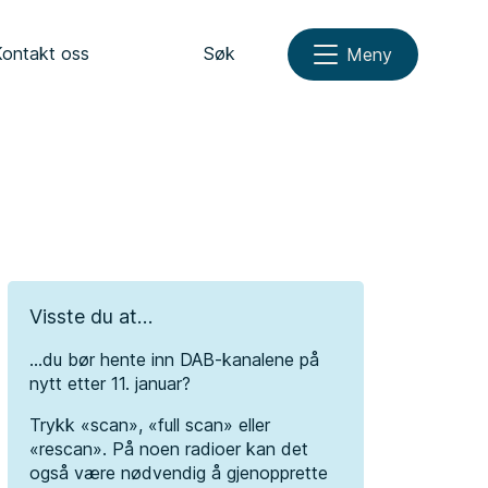
Kontakt oss
Søk
Meny
Visste du at…
…du bør hente inn DAB-kanalene på
nytt etter 11. januar?
Trykk «scan», «full scan» eller
«rescan». På noen radioer kan det
også være nødvendig å gjenopprette