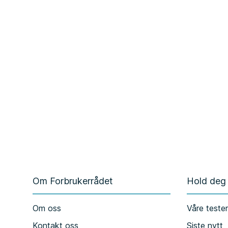
Om Forbrukerrådet
Hold deg
Om oss
Våre teste
Kontakt oss
Siste nytt