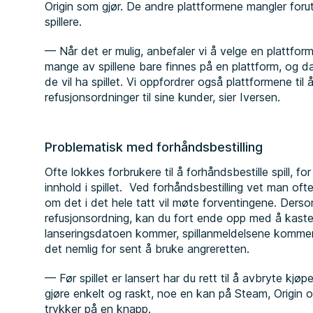
Origin som gjør. De andre plattformene mangler foru
spillere.
— Når det er mulig, anbefaler vi å velge en plattform
mange av spillene bare finnes på en plattform, og da
de vil ha spillet. Vi oppfordrer også plattformene til
refusjonsordninger til sine kunder, sier Iversen.
Problematisk med forhåndsbestilling
Ofte lokkes forbrukere til å forhåndsbestille spill, fo
innhold i spillet. Ved forhåndsbestilling vet man ofte 
om det i det hele tatt vil møte forventingene. Ders
refusjonsordning, kan du fort ende opp med å kast
lanseringsdatoen kommer, spillanmeldelsene kommer u
det nemlig for sent å bruke angreretten.
— Før spillet er lansert har du rett til å avbryte kjø
gjøre enkelt og raskt, noe en kan på Steam, Origin 
trykker på en knapp.