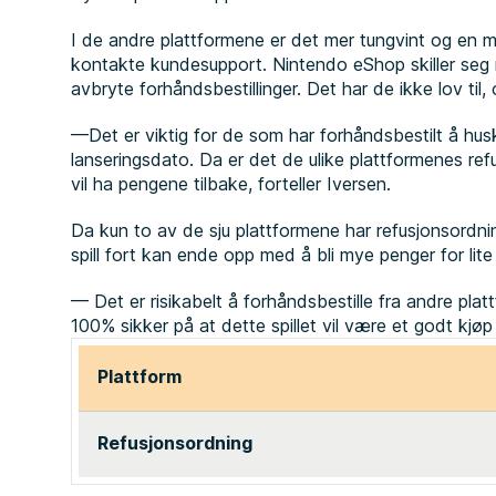
I de andre plattformene er det mer tungvint og en må
kontakte kundesupport. Nintendo eShop skiller seg ne
avbryte forhåndsbestillinger. Det har de ikke lov til,
—Det er viktig for de som har forhåndsbestilt å huske
lanseringsdato. Da er det de ulike plattformenes re
vil ha pengene tilbake, forteller Iversen.
Da kun to av de sju plattformene har refusjonsordnin
spill fort kan ende opp med å bli mye penger for lit
— Det er risikabelt å forhåndsbestille fra andre pla
100% sikker på at dette spillet vil være et godt kjøp
Plattform
Refusjonsordning