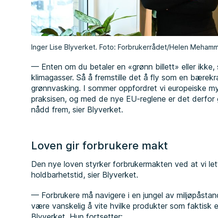
Inger Lise Blyverket. Foto: Forbrukerrådet/Helen Meham
— Enten om du betaler en «grønn billett» eller ikke, så
klimagasser. Så å fremstille det å fly som en bærekr
grønnvasking. I sommer oppfordret vi europeiske my
praksisen, og med de nye EU-reglene er det derfor gl
nådd frem, sier Blyverket.
Loven gir forbrukere makt
Den nye loven styrker forbrukermakten ved at vi le
holdbarhetstid, sier Blyverket.
— Forbrukere må navigere i en jungel av miljøpåstan
være vanskelig å vite hvilke produkter som faktisk er
Blyverket. Hun fortsetter: