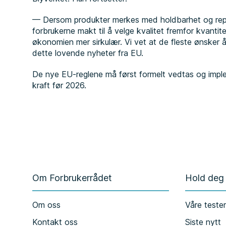
— Dersom produkter merkes med holdbarhet og repara
forbrukerne makt til å velge kvalitet fremfor kvantite
økonomien mer sirkulær. Vi vet at de fleste ønsker å
dette lovende nyheter fra EU.
De nye EU-reglene må først formelt vedtas og implem
kraft før 2026.
Om Forbrukerrådet
Hold deg
Om oss
Våre teste
Kontakt oss
Siste nytt