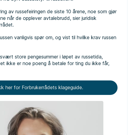
ing av russefeiringen de siste 10 årene, noe som gjør
ne når de opplever avtalebrudd, sier juridisk
rrådet.
ussen vanligvis spør om, og vist til hvilke krav russen
n svært store pengesummer i løpet av russetida,
et ikke er noe poeng å betale for ting du ikke får,
kk her for Forbrukerrådets klageguide.