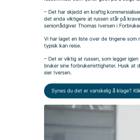
– Det har skjedd en kraftig kommersialiser
det enda viktigere at russen står på krave
seniorrådgiver Thomas Iversen i Forbruke
Vi har laget en liste over de tingene som r
typisk kan reise.
– Det er viktig at russen, som legger igje
bruker sine forbrukerrettigheter. Husk at d
sier Iversen.
Synes du det er vanskelig å klage? Kli