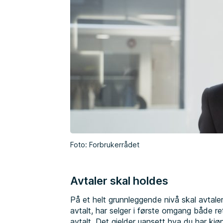
Foto: Forbrukerrådet
Avtaler skal holdes
På et helt grunnleggende nivå skal avtale
avtalt, har selger i første omgang både ret
avtalt. Det gjelder uansett hva du har kjø