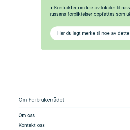
Kontrakter om leie av lokaler til ru
russens forpliktelser oppfattes som u
Har du lagt merke til noe av dette
Om Forbrukerrådet
Om oss
Kontakt oss