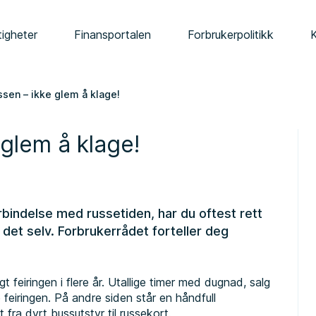
tigheter
Finansportalen
Forbrukerpolitikk
ussen – ikke glem å klage!
 glem å klage!
orbindelse med russetiden, har du oftest rett
det selv. Forbrukerrådet forteller deg
 feiringen i flere år. Utallige timer med dugnad, salg
 feiringen. På andre siden står en håndfull
t fra dyrt bussutstyr til russekort.