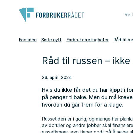
Ret
Forsiden
Siste nytt
Forbrukerrettigheter
Råd til r
Råd til russen – ikke
26. april, 2024
Hvis du ikke får det du har kjøpt i f
på penger tilbake. Men du må kreve 
hvordan du går frem for å klage.
Russetiden er i gang, og mange har planlagt
av doruller og andre jobber skal finansiere
russefirmaer som tjener godt på å selge al