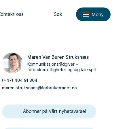
Kontakt oss
Søk
Meny
Maren Van Buren Struksnæs
Kommunikasjonsrådgiver –
forbrukerrettigheter og digitale spill
(+47) 404 91 804
maren.struksnaes@forbrukerradet.no
Abonner på vårt nyhetsvarsel