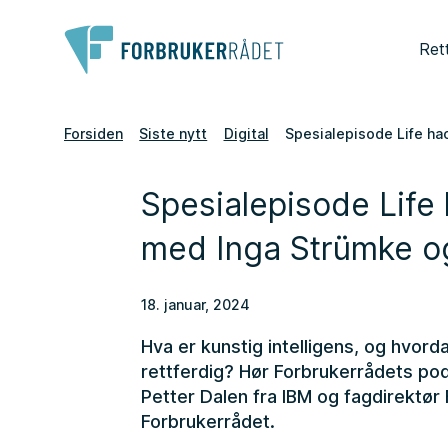
Ret
Forsiden
Siste nytt
Digital
Spesialepisode Life ha
Spesialepisode Life 
med Inga Strümke o
18. januar, 2024
Hva er kunstig intelligens, og hvordan
rettferdig? Hør Forbrukerrådets po
Petter Dalen fra IBM og fagdirektør
Forbrukerrådet.