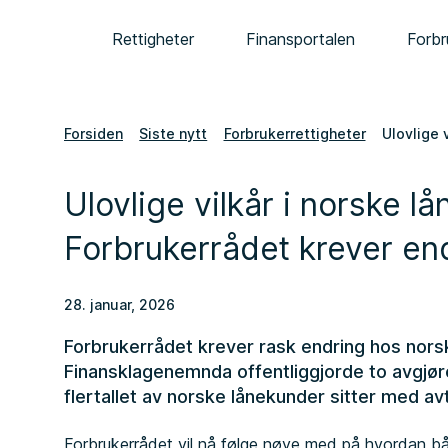
Rettigheter
Finansportalen
Forbr
Forsiden
Siste nytt
Forbrukerrettigheter
Ulovlige 
Ulovlige vilkår i norske lå
Forbrukerrådet krever en
28. januar, 2026
Forbrukerrådet krever rask endring hos norsk
Finansklagenemnda offentliggjorde to avgjør
flertallet av norske lånekunder sitter med avt
Forbrukerrådet vil nå følge nøye med på hvordan b