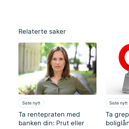
Relaterte saker
Siste nytt
Siste nytt
Ta rentepraten med
Ta gre
banken din: Prut eller
boliglå