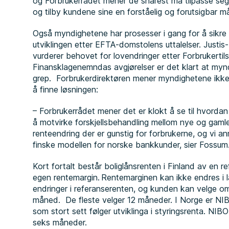
og Forbrukerrådet mener de snarest må tilpasse se
og tilby kundene sine en forståelig og forutsigbar m
Også myndighetene har prosesser i gang for å sikre 
utviklingen etter EFTA-domstolens uttalelser. Just
vurderer behovet for lovendringer etter Forbrukertils
Finansklagenemndas avgjørelser er det klart at my
grep. Forbrukerdirektøren mener myndighetene ikke 
å finne løsningen:
– Forbrukerrådet mener det er klokt å se til hvordan 
å motvirke forskjellsbehandling mellom nye og gamle
renteendring der er gunstig for forbrukerne, og vi
finske modellen for norske bankkunder, sier Fossum
Kort fortalt består boliglånsrenten i Finland av en
egen rentemargin. Rentemarginen kan ikke endres i l
endringer i referanserenten, og kunden kan velge om d
måned. De fleste velger 12 måneder. I Norge er NIB
som stort sett følger utviklinga i styringsrenta. NIB
seks måneder.