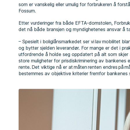
som er vanskelig eller umulig for forbrukeren å forstå,
Fossum.
Etter vurderinger fra både EFTA-domstolen, Forbru
det nå både bransjen og myndighetenes ansvar å t
– Spesielt i boliglånsmarkedet ser vi lav mobilitet bl
og bytter sjelden leverandør. For mange er det i pra
utfordrende å holde seg oppdatert på alt som skjer 
store muligheter for prisdiskriminering av bankenes
rente. Det viktige nå er at måten renten endres på må 
bestemmes av objektive kriterier fremfor bankenes 