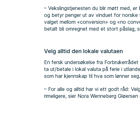
– Vekslingstjenesten du blir møtt med, er
og betyr penger ut av vinduet for norske 
valget mellom «conversion» og «no conve
betalt bli omregnet med et stort påslag, si
Velg alltid den lokale valutaen
En fersk undersøkelse fra Forbrukerrådet vi
ta ut/betale i lokal valuta på ferie i utlan
som har kjennskap til hva som lønner seg
– For alle og alltid har vi ett godt råd: Velg
rimeligere, sier Nora Wenneberg Gløersen 