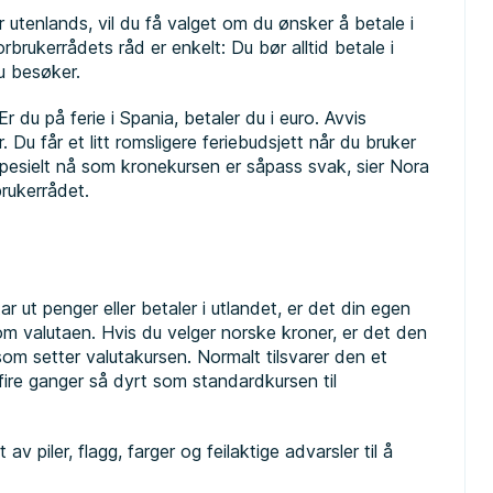
r utenlands, vil du få valget om du ønsker å betale i
rbrukerrådets råd er enkelt: Du bør alltid betale i
u besøker.
Er du på ferie i Spania, betaler du i euro. Avvis
. Du får et litt romsligere feriebudsjett når du bruker
g spesielt nå som kronekursen er såpass svak, sier Nora
brukerrådet.
r ut penger eller betaler i utlandet, er det din egen
m valutaen. Hvis du velger norske kroner, er det den
 som setter valutakursen. Normalt tilsvarer den et
 fire ganger så dyrt som standardkursen til
av piler, flagg, farger og feilaktige advarsler til å