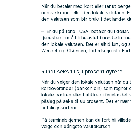
Når du betaler med kort eller tar ut penge
norske kroner eller den lokale valutaen. Fo
den valutaen som blir brukt i det landet d
– Er du på ferie i USA, betaler du i dollar. 
tjenesten om å bli belastet i norske kroner
den lokale valutaen. Det er alltid lurt, o
Wenneberg Gløersen, forbrukerjurist i For
Rundt seks til sju prosent dyrere
Når du velger den lokale valutaen når du ta
kortleverandør (banken din) som regner o
lokale banken eller butikken i ferielandet
påslag på seks til sju prosent. Det er nær
betalingskortene.
På terminalskjermen kan du fort bli villedet 
velge den dårligste valutakursen.