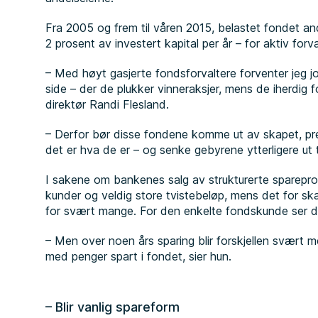
Fra 2005 og frem til våren 2015, belastet fondet a
2 prosent av investert kapital per år – for aktiv for
– Med høyt gasjerte fondsforvaltere forventer jeg jo
side – der de plukker vinneraksjer, mens de iherdig f
direktør Randi Flesland.
– Derfor bør disse fondene komme ut av skapet, pr
det er hva de er – og senke gebyrene ytterligere ut t
I sakene om bankenes salg av strukturerte sparepr
kunder og veldig store tvistebeløp, mens det for 
for svært mange. For den enkelte fondskunde ser det
– Men over noen års sparing blir forskjellen svært m
med penger spart i fondet, sier hun.
– Blir vanlig spareform