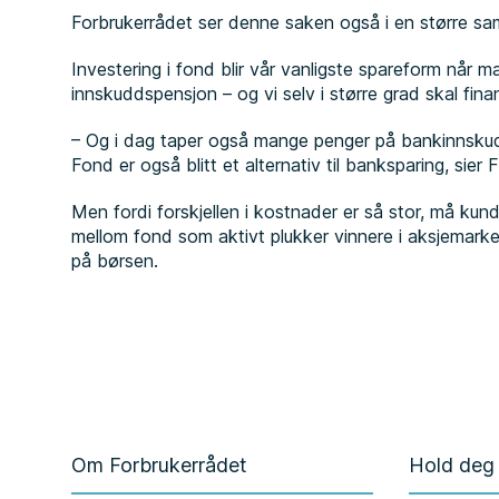
Forbrukerrådet ser denne saken også i en større s
Investering i fond blir vår vanligste spareform når m
innskuddspensjon – og vi selv i større grad skal fin
– Og i dag taper også mange penger på bankinnskud
Fond er også blitt et alternativ til banksparing, sier 
Men fordi forskjellen i kostnader er så stor, må kun
mellom fond som aktivt plukker vinnere i aksjemark
på børsen.
Om Forbrukerrådet
Hold deg