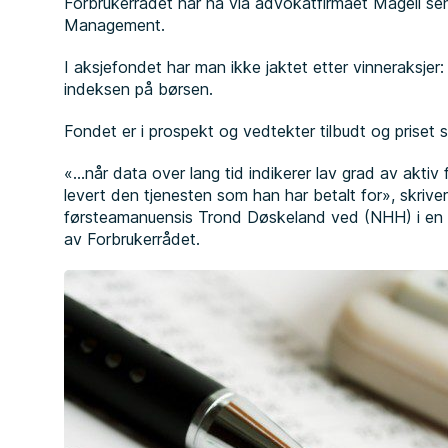
Forbrukerrådet har nå via advokatfirmaet Mageli sen
Management.
I aksjefondet har man ikke jaktet etter vinneraksjer:
indeksen på børsen.
Fondet er i prospekt og vedtekter tilbudt og priset 
«…når data over lang tid indikerer lav grad av aktiv 
levert den tjenesten som han har betalt for», skrive
førsteamanuensis Trond Døskeland ved (NHH) i en 
av Forbrukerrådet.