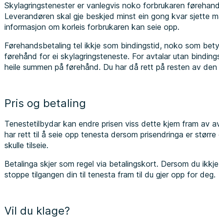
Skylagringstenester er vanlegvis noko forbrukaren førehandsb
Leverandøren skal gje beskjed minst ein gong kvar sjette m
informasjon om korleis forbrukaren kan seie opp.
Førehandsbetaling tel ikkje som bindingstid, noko som betyr
førehånd for ei skylagringsteneste. For avtalar utan binding
heile summen på førehånd. Du har då rett på resten av de
Pris og betaling
Tenestetilbydar kan endre prisen viss dette kjem fram av a
har rett til å seie opp tenesta dersom prisendringa er størr
skulle tilseie.
Betalinga skjer som regel via betalingskort. Dersom du ikkje 
stoppe tilgangen din til tenesta fram til du gjer opp for deg.
Vil du klage?