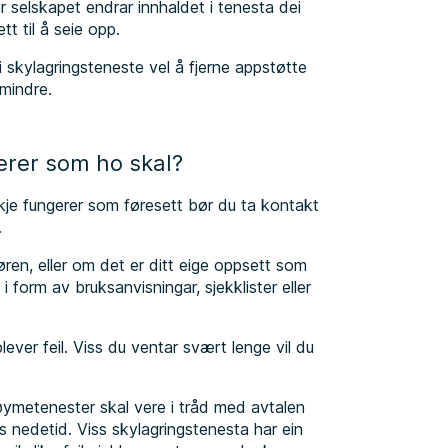
 selskapet endrar innhaldet i tenesta dei
ett til å seie opp.
i skylagringsteneste vel å fjerne appstøtte
r mindre.
erer som ho skal?
kje fungerer som føresett bør du ta kontakt
t.
øren, eller om det er ditt eige oppsett som
k i form av bruksanvisningar, sjekklister eller
ever feil. Viss du ventar svært lenge vil du
strøymetenester skal vere i tråd med avtalen
s nedetid. Viss skylagringstenesta har ein