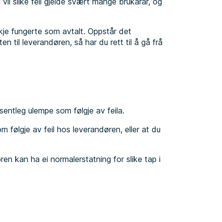
e vil slike feil gjelde svært mange brukarar, og
kje fungerte som avtalt. Oppstår det
iten til leverandøren, så har du rett til å gå frå
sentleg ulempe som følgje av feila.
m følgje av feil hos leverandøren, eller at du
ren kan ha ei normalerstatning for slike tap i