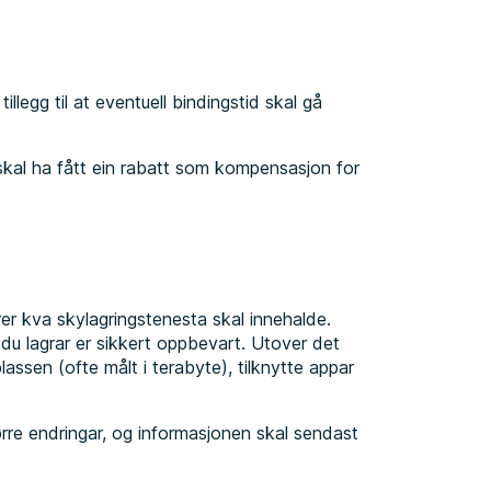
illegg til at eventuell bindingstid skal gå
skal ha fått ein rabatt som kompensasjon for
rer kva skylagringstenesta skal innehalde.
du lagrar er sikkert oppbevart. Utover det
plassen (ofte målt i terabyte), tilknytte appar
ørre endringar, og informasjonen skal sendast