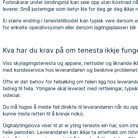
Forbrukarar under bindingstid kan seie opp utan kostnad når
leverer. Små justeringar som betyr lite for deg gir deg ikkje r
Ei større endring i tenestetilbodet kan typisk vere dersom e
for enkelte operativsystem eller dersom lagringsplassen bli
Kva har du krav på om tenesta ikkje fung
Viss skylagringstenesta og appane, nettsider og liknande ik
med kundeservice hos leverandøren og beskrive probleme
Ofte er det behov for feilsøking om feilen ligg hos leverand
bidreg til feila. Ytingane skal leverast med rettleiingar, typis
videoar.
Du må hugse å melde feil direkte til leverandøren når du oppl
kunne miste retten til å krevje noko.
Digitalytingslova viser til at ei yting teneste ein har, som 
heile perioden. Leverandøren kan ikkje ta atterhald om tidvi