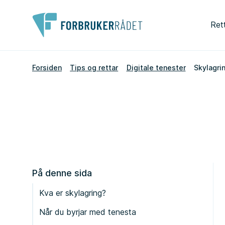
Ret
Forsiden
Tips og rettar
Digitale tenester
Skylagri
På denne sida
Kva er skylagring?
Når du byrjar med tenesta