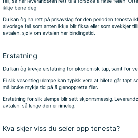
feil, så har leverandøren rett til å forsøke å fikse feilen. Oft
ikkje berre deg.
Du kan òg ha rett på prisavslag for den perioden tenesta ik
alvorlege feil som anten ikkje blir fiksa eller som svekkjer till
avtalen, sjølv om avtalen har bindingstid.
Erstatning
Du kan òg krevje erstatning for økonomisk tap, samt for ve
Ei slik vesentleg ulempe kan typisk vere at bilete går tapt so
må bruke mykje tid på å gjenopprette filer.
Erstatning for slik ulempe blir sett skjønnsmessig. Leverandø
avtalen, så lenge den er rimeleg.
Kva skjer viss du seier opp tenesta?