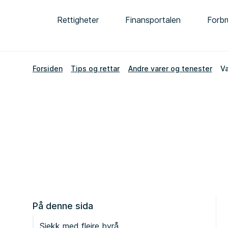
Rettigheter
Finansportalen
Forbr
Forsiden
Tips og rettar
Andre varer og tenester
Va
På denne sida
Sjekk med fleire byrå