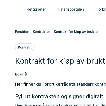
Rettigheter
Finansportalen
Forbr
Forsiden
Kontrakter
Kontrakt for kjøp av bruktbil
Kontrakt
Kontrakt for kjøp av brukt
Bokmål
Her finner du Forbrukerrådets standardkontra
Fyll ut kontrakten og signer digitalt
Hvis du ønsker å signere kontrakten digitalt, kan d