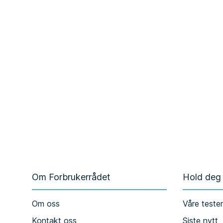
Om Forbrukerrådet
Hold deg
Om oss
Våre teste
Kontakt oss
Siste nytt