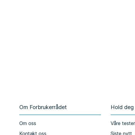
Om Forbrukerrådet
Hold deg
Om oss
Våre teste
Kontakt oss
Siste nytt