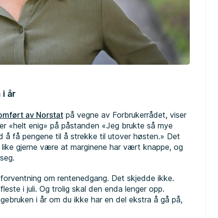
i år
omført av Norstat
på vegne av Forbrukerrådet, viser
eller «helt enig» på påstanden «Jeg brukte så mye
d å få pengene til å strekke til utover høsten.» Det
n like gjerne være at marginene har vært knappe, og
seg.
 forventning om rentenedgang. Det skjedde ikke.
este i juli. Og trolig skal den enda lenger opp.
gebruken i år om du ikke har en del ekstra å gå på,