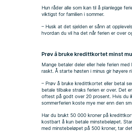
Hun råder alle som kan til å planlegge f
viktigst for familien i sommer.
– Husk at det sjelden er sånn at opplevels
hvordan du vil ha det når ferien er over o
Prøv å bruke kredittkortet minst mu
Mange betaler deler eller hele ferien med
raskt. Å starte høsten i minus gir høyere r
– Prøv å bruke kredittkortet eller betal 
betale tilbake straks ferien er over. Det e
oftest på godt over 20 prosent. Hvis du ik
sommerferien koste mye mer enn den smake
Har du brukt 50 000 kroner på kredittkor
kostbart å kun betale minstebeløpet. Sta
med minstebeløpet på 500 kroner, tar det 1