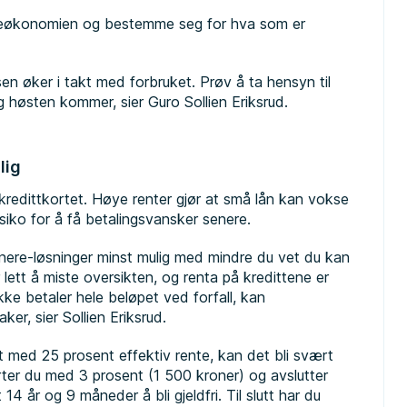
erieøkonomien og bestemme seg for hva som er
en øker i takt med forbruket. Prøv å ta hensyn til
g høsten kommer, sier Guro Sollien Eriksrud.
lig
 kredittkortet. Høye renter gjør at små lån kan vokse
isiko for å få betalingsvansker senere.
senere-løsninger minst mulig med mindre du vet du kan
r lett å miste oversikten, og renta på kredittene er
ke betaler hele beløpet ved forfall, kan
r, sier Sollien Eriksrud.
t med 25 prosent effektiv rente, kan det bli svært
rter du med 3 prosent (1 500 kroner) og avslutter
4 år og 9 måneder å bli gjeldfri. Til slutt har du