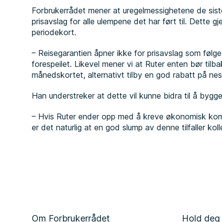
Forbrukerrådet mener at uregelmessighetene de sist
prisavslag for alle ulempene det har ført til. Dette g
periodekort.
– Reisegarantien åpner ikke for prisavslag som følge 
forespeilet. Likevel mener vi at Ruter enten bør tilb
månedskortet, alternativt tilby en god rabatt på nes
Han understreker at dette vil kunne bidra til å bygge op
– Hvis Ruter ender opp med å kreve økonomisk komp
er det naturlig at en god slump av denne tilfaller kol
Om Forbrukerrådet
Hold deg