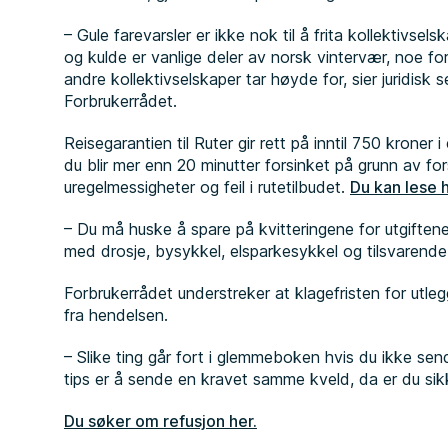
– Gule farevarsler er ikke nok til å frita kollektivsels
og kulde er vanlige deler av norsk vintervær, noe f
andre kollektivselskaper tar høyde for, sier juridisk
Forbrukerrådet.
Reisegarantien til Ruter gir rett på inntil 750 kroner i
du blir mer enn 20 minutter forsinket på grunn av forsi
uregelmessigheter og feil i rutetilbudet.
Du kan lese h
– Du må huske å spare på kvitteringene for utgiftene
med drosje, bysykkel, elsparkesykkel og tilsvarende,
Forbrukerrådet understreker at klagefristen for utleg
fra hendelsen.
– Slike ting går fort i glemmeboken hvis du ikke s
tips er å sende en kravet samme kveld, da er du sikker
Du søker om refusjon her.