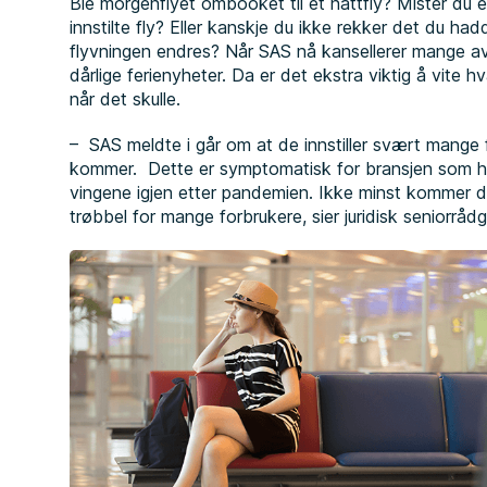
Ble morgenflyet ombooket til et nattfly? Mister du 
innstilte fly? Eller kanskje du ikke rekker det du had
flyvningen endres? Når SAS nå kansellerer mange av 
dårlige ferienyheter. Da er det ekstra viktig å vite h
når det skulle.
– SAS meldte i går om at de innstiller svært mange
kommer. Dette er symptomatisk for bransjen som h
vingene igjen etter pandemien. Ikke minst kommer de
trøbbel for mange forbrukere, sier juridisk seniorråd