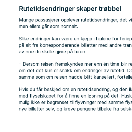
Rutetidsendringer skaper trøbbel
Mange passasjerer opplever rutetidsendringer, det vil
men ellers går som normalt.
Slike endringer kan være en kjepp i hjulene for ferie
på alt fra korresponderende billetter med andre transp
av noe du skulle gjøre på turen.
– Dersom reisen fremskyndes mer enn én time blir rei
om det det kun er snakk om endringer av rutetid. D
samme som om reisen hadde blitt kansellert, fortell
Hvis du får beskjed om en rutetidsendring, og den i
med flyselskapet for å finne en løsning på det. Husk
mulig ikke er begrenset til flyvninger med samme fly
nye billetter selv, og kreve pengene tilbake fra se