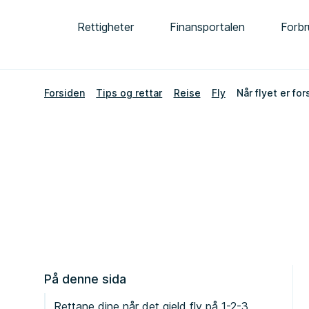
Rettigheter
Finansportalen
Forbr
Forsiden
Tips og rettar
Reise
Fly
Når flyet er for
På denne sida
Rettane dine når det gjeld fly på 1-2-3