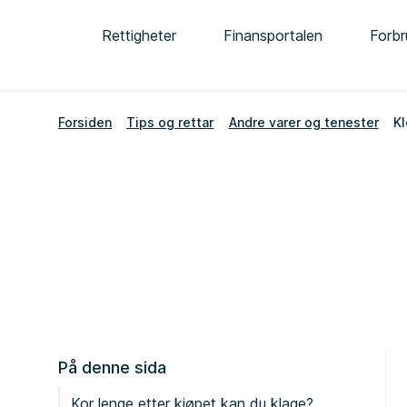
Rettigheter
Finansportalen
Forbr
Forsiden
Tips og rettar
Andre varer og tenester
Kl
På denne sida
Kor lenge etter kjøpet kan du klage?