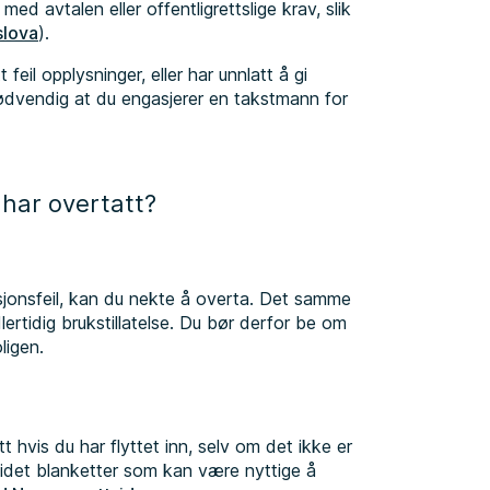
ed avtalen eller offentligrettslige krav, slik
slova
).
eil opplysninger, eller har unnlatt å gi
ødvendig at du engasjerer en takstmann for
g har overtatt?
ksjonsfeil, kan du nekte å overta. Det samme
lertidig brukstillatelse. Du bør derfor be om
ligen.
 hvis du har flyttet inn, selv om det ikke er
eidet blanketter som kan være nyttige å