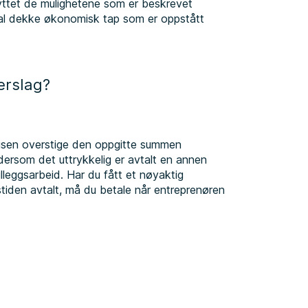
yttet de mulighetene som er beskrevet
al dekke økonomisk tap som er oppstått
erslag?
prisen overstige den oppgitte summen
dersom det uttrykkelig er avtalt en annen
illeggsarbeid. Har du fått et nøyaktig
ngstiden avtalt, må du betale når entreprenøren