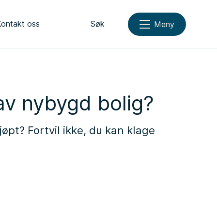
Kontakt oss
Søk
Meny
av nybygd bolig?
jøpt? Fortvil ikke, du kan klage