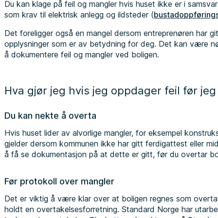
Du kan klage på feil og mangler hvis huset ikke er i samsvar m
som krav til elektrisk anlegg og ildsteder (
bustadoppføring
Det foreligger også en mangel dersom entreprenøren har gitt f
opplysninger som er av betydning for deg. Det kan være n
å dokumentere feil og mangler ved boligen.
Hva gjør jeg hvis jeg oppdager feil før je
Du kan nekte å overta
Hvis huset lider av alvorlige mangler, for eksempel konstru
gjelder dersom kommunen ikke har gitt ferdigattest eller mid
å få se dokumentasjon på at dette er gitt, før du overtar bo
Før protokoll over mangler
Det er viktig å være klar over at boligen regnes som overtatt
holdt en overtakelsesforretning. Standard Norge har utarb