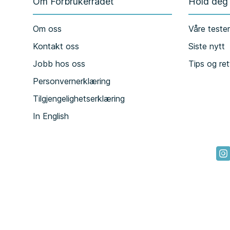
Om Forbrukerrådet
Hold deg
Om oss
Våre teste
Kontakt oss
Siste nytt
Jobb hos oss
Tips og ret
Personvernerklæring
Tilgjengelighetserklæring
In English