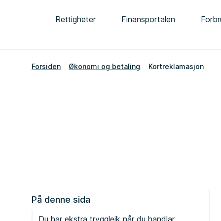
Rettigheter
Finansportalen
Forbr
Forsiden
Økonomi og betaling
Kortreklamasjon
På denne sida
Du har ekstra tryggleik når du handlar