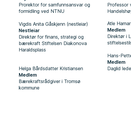
Prorektor for samfunnsansvar og
Professor
formidling ved NTNU
Handelshø
Atle Hamar
Vigdis Anita Gåskjenn (nestleiar)
Medlem
Nestleiar
Direktør i 
Direktør for finans, strategi og
stiftelsesti
bærekraft Stiftelsen Diakonova
Haraldsplass
Hans-Pett
Medlem
Helga Bårdsdatter Kristiansen
Daglid led
Medlem
Bærekraftsrådgiver i Tromsø
kommune