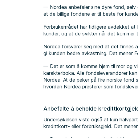
— Nordea anbefaler sine dyre fond, selv
at de billige fondene er til beste for kund
Forbrukerrrådet har tidligere avdekket at 
kunder, og at de svikter når det kommer t
Nordea forsvarer seg med at det finnes a
gi kunden bedre avkastning. Det mener For
— Det er som å komme hjem til mor og vis
karakterboka. Alle fondsleverandører kan
Nordea. At de peker på fire norske fond so
hvordan Nordea presterer som fondslevera
Anbefalte å beholde kredittkortgjel
Undersøkelsen viste også at kun halvpar
kredittkort- eller forbruksgjeld. Det mener