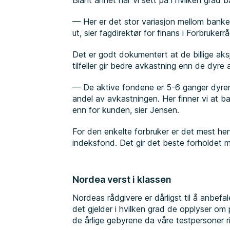
Blant annet har vi sett på i hvilken grad b
— Her er det stor variasjon mellom bank
ut, sier fagdirektør for finans i Forbruker
Det er godt dokumentert at de billige aksj
tilfeller gir bedre avkastning enn de dyre
— De aktive fondene er 5-6 ganger dyrer
andel av avkastningen. Her finner vi at 
enn for kunden, sier Jensen.
For den enkelte forbruker er det mest he
indeksfond. Det gir det beste forholdet me
Nordea verst i klassen
Nordeas rådgivere er dårligst til å anbefa
det gjelder i hvilken grad de opplyser om
de årlige gebyrene da våre testpersoner r