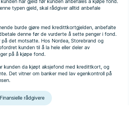
kunden har gjeld før kunden anbefales å kjøpe fond.
nne typen gjeld, skal rådgiver alltid anbefale
nde burde gjøre med kredittkortgjelden, anbefalte
dbetale denne før de vurderte å sette penger i fond.
 på det motsatte. Hos Nordea, Storebrand og
dret kunden til å la hele eller deler av
nger på å kjøpe fond.
r kunden da kjøpt aksjefond med kredittkort, og
nte. Det vitner om banker med lav egenkontroll på
nsen.
inansielle rådgivere