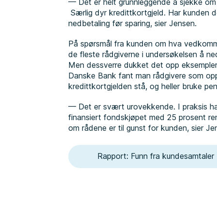
— Det er helt grunnleggende å sjekke om 
Særlig dyr kredittkortgjeld. Har kunden de
nedbetaling før sparing, sier Jensen.
På spørsmål fra kunden om hva vedkomme
de fleste rådgiverne i undersøkelsen å ne
Men dessverre dukket det opp eksempler
Danske Bank fant man rådgivere som oppfor
kredittkortgjelden stå, og heller bruke pe
— Det er svært urovekkende. I praksis ha
finansiert fondskjøpet med 25 prosent re
om rådene er til gunst for kunden, sier Je
Rapport: Funn fra kundesamtaler F