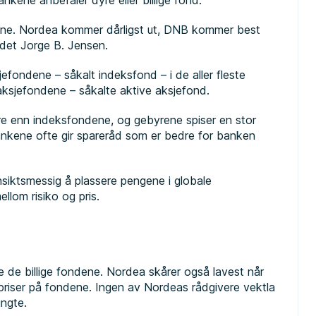
ankene anbefaler dyre eller billige fond.
ene. Nordea kommer dårligst ut, DNB kommer best
rådet Jorge B. Jensen.
efondene – såkalt indeksfond – i de aller fleste
 aksjefondene – såkalte aktive aksjefond.
e enn indeksfondene, og gebyrene spiser en stor
bankene ofte gir spareråd som er bedre for banken
nsiktsmessig å plassere pengene i globale
llom risiko og pris.
le de billige fondene. Nordea skårer også lavest når
 priser på fondene. Ingen av Nordeas rådgivere vektla
ingte.