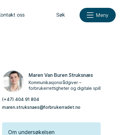
Kontakt oss
Søk
Meny
Maren Van Buren Struksnæs
Kommunikasjonsrådgiver –
forbrukerrettigheter og digitale spill
(+47) 404 91 804
maren.struksnaes@forbrukerradet.no
Om undersøkelsen