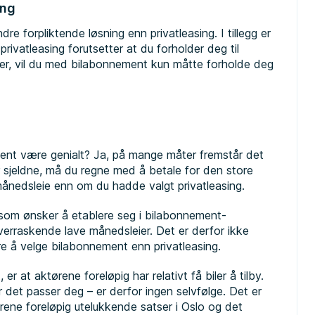
ing
e forpliktende løsning enn privatleasing. I tillegg er
rivatleasing forutsetter at du forholder deg til
tser, vil du med bilabonnement kun måtte forholde deg
nt være genialt? Ja, på mange måter fremstår det
er sjeldne, må du regne med å betale for den store
 månedsleie enn om du hadde valgt privatleasing.
 som ønsker å etablere seg i bilabonnement-
overraskende lave månedsleier. Det er derfor ikke
ere å velge bilabonnement enn privatleasing.
 at aktørene foreløpig har relativt få biler å tilby.
 det passer deg – er derfor ingen selvfølge. Det er
rene foreløpig utelukkende satser i Oslo og det