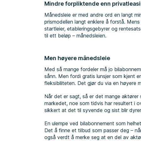
Mindre forpliktende enn privatleas
Månedsleie er med andre ord en langt mindr
prismodellen langt enklere å forstå. Mens p
startleier, etableringsgebyrer og rentesa
til ett beløp – månedsleien.
Men høyere månedsleie
Med så mange fordeler må jo bilabonneme
sånn. Men fordi gratis lunsjer som kjent 
fleksibiliteten. Det gjør du via en høyere
Når det er sagt, så er det mange aktører
markedet, noe som tidvis har resultert i 
sikkert at det til syvende og sist blir dyr
En ulempe ved bilabonnement som helhet, er
Det å finne et tilbud som passer deg – når
også verdt å merke seg at en del av aktø