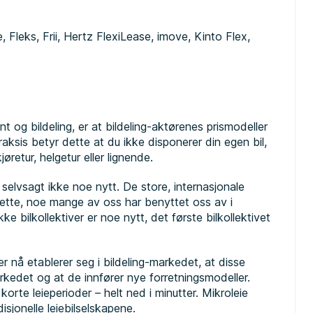
, Fleks, Frii, Hertz FlexiLease, imove, Kinto Flex,
 og bildeling, er at bildeling-aktørenes prismodeller
praksis betyr dette at du ikke disponerer din egen bil,
jøretur, helgetur eller lignende.
r selvsagt ikke noe nytt. De store, internasjonale
 dette, noe mange av oss har benyttet oss av i
e bilkollektiver er noe nytt, det første bilkollektivet
er nå etablerer seg i bildeling-markedet, at disse
edet og at de innfører nye forretningsmodeller.
orte leieperioder – helt ned i minutter. Mikroleie
isjonelle leiebilselskapene.