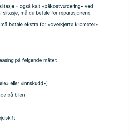
 slitasje – også kalt «påkostvurdering» ved
slitasje, må du betale for reparasjonene
 må betale ekstra for «overkjørte kilometer»
tleasing på følgende måter:
eie» eller «innskudd»)
ice på bilen
ulskift