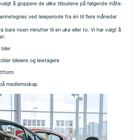
i valgt å gruppere de ulike tilbudene på følgende måte:
jennetegnes ved leieperiode fra én til flere måneder
 bare noen minutter til en uke eller to. Vi har valgt å
er:
biler
bler bileiere og leietagere
ttform
t på medlemsskap