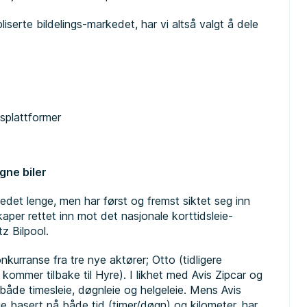
iserte bildelings-markedet, har vi altså valgt å dele
gsplattformer
egne biler
edet lenge, men har først og fremst siktet seg inn
kaper rettet inn mot det nasjonale korttidsleie-
z Bilpool.
nkurranse fra tre nye aktører; Otto (tidligere
 kommer tilbake til Hyre). I likhet med Avis Zipcar og
både timesleie, døgnleie og helgeleie. Mens Avis
eie basert på både tid (timer/døgn) og kilometer, har