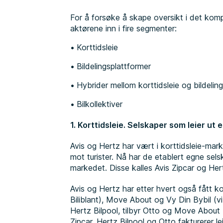
For å forsøke å skape oversikt i det kompl
aktørene inn i fire segmenter:
Korttidsleie
Bildelingsplattformer
Hybrider mellom korttidsleie og bildelin
Bilkollektiver
1. Korttidsleie. Selskaper som leier ut 
Avis og Hertz har vært i korttidsleie-mark
mot turister. Nå har de etablert egne sels
markedet. Disse kalles Avis Zipcar og Hert
Avis og Hertz har etter hvert også fått ko
Biliblant), Move About og Vy Din Bybil (vi
Hertz Bilpool, tilbyr Otto og Move About 
Zipcar, Hertz Bilpool og Otto fakturerer l