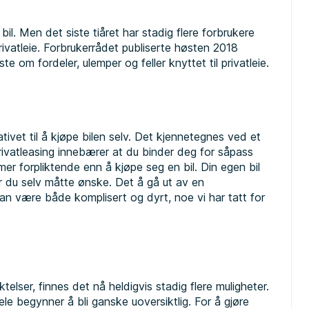
il. Men det siste tiåret har stadig flere forbrukere
privatleie. Forbrukerrådet publiserte høsten 2018
ste om fordeler, ulemper og feller knyttet til privatleie.
tivet til å kjøpe bilen selv. Det kjennetegnes ved et
 privatleasing innebærer at du binder deg for såpass
mer forpliktende enn å kjøpe seg en bil. Din egen bil
når du selv måtte ønske. Det å gå ut av en
kan være både komplisert og dyrt, noe vi har tatt for
telser, finnes det nå heldigvis stadig flere muligheter.
le begynner å bli ganske uoversiktlig. For å gjøre