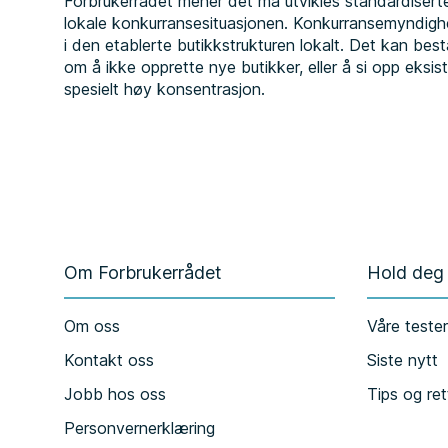
Forbrukerrådet mener det må utvikles standardisert
lokale konkurransesituasjonen. Konkurransemyndighet
i den etablerte butikkstrukturen lokalt. Det kan bestå
om å ikke opprette nye butikker, eller å si opp eksi
spesielt høy konsentrasjon.
Om Forbrukerrådet
Hold deg
Om oss
Våre teste
Kontakt oss
Siste nytt
Jobb hos oss
Tips og ret
Personvernerklæring