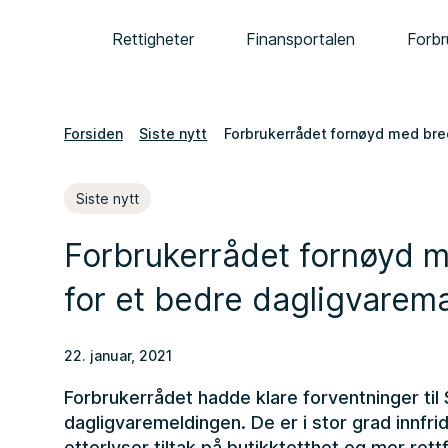
Rettigheter
Finansportalen
Forbr
Forsiden
Siste nytt
Forbrukerrådet fornøyd med bre
Siste nytt
Forbrukerrådet fornøyd m
for et bedre dagligvarem
22. januar, 2021
Forbrukerrådet hadde klare forventninger til
dagligvaremeldingen. De er i stor grad innfr
etterlyser tiltak på butikktetthet og mer rettf