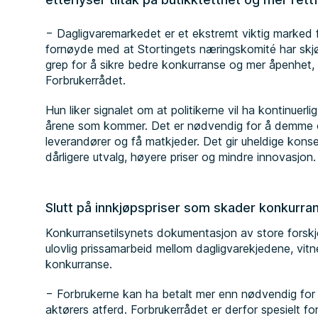
− Dagligvaremarkedet er et ekstremt viktig marked f
fornøyde med at Stortingets næringskomité har skjø
grep for å sikre bedre konkurranse og mer åpenhet, si
Forbrukerrådet.
Hun liker signalet om at politikerne vil ha kontinue
årene som kommer. Det er nødvendig for å demme o
leverandører og få matkjeder. Det gir uheldige kons
dårligere utvalg, høyere priser og mindre innovasjon.
Slutt på innkjøpspriser som skader konkurra
Konkurransetilsynets dokumentasjon av store forskje
ulovlig prissamarbeid mellom dagligvarekjedene, vit
konkurranse.
− Forbrukerne kan ha betalt mer enn nødvendig for
aktørers atferd. Forbrukerrådet er derfor spesielt 