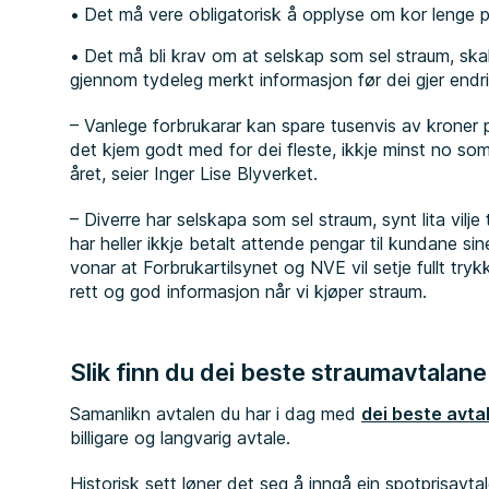
Det må vere obligatorisk å opplyse om kor lenge pr
Det må bli krav om at selskap som sel straum, ska
gjennom tydeleg merkt informasjon før dei gjer endri
– Vanlege forbrukarar kan spare tusenvis av kroner på 
det kjem godt med for dei fleste, ikkje minst no som
året, seier Inger Lise Blyverket.
– Diverre har selskapa som sel straum, synt lita vilje
har heller ikkje betalt attende pengar til kundane sine 
vonar at Forbrukartilsynet og NVE vil setje fullt trykk 
rett og god informasjon når vi kjøper straum.
Slik finn du dei beste straumavtalane
Samanlikn avtalen du har i dag med
dei beste avta
billigare og langvarig avtale.
Historisk sett løner det seg å inngå ein spotprisavta