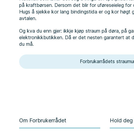
på kraftbørsen. Dersom det blir for uføreseieleg for d
Hugs å sjekke kor lang bindingstida er og kor høgt
avtalen.
Og kva du enn gjer: ikkje kjøp straum på døra, på gata
elektronikkbutikken. Då er det nesten garantert at 
du må.
Forbrukarrådets straum
Om Forbrukerrådet
Hold deg