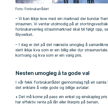
Foto: Forbrukarrådet
– Vi kan ikkje leve med ein marknad der kundar framlei
straumen. Vi ventar utolmodig på at stortingsvedtak
forbrukarvenleg straummarknad skal bli følgt opp, sei
Blyverket.
– I dag er det på det næraste umogleg å samanlikne
slett ikkje kva som er ein billig eller dyr straumavtal
kortvarig og kva som er ein varig pris.
Nesten umogleg å ta gode val
I vår fekk Forbrukarrådet gjennomslag hjå eit samla St
det enklare å velje gode og billige avtalar:
Det må kome på pass ein enkel og einskapleg pris
har effektiv rente på lån eller literpris på bensin.