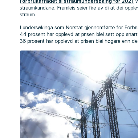
Forbrukarrådet si straumundersøking for 2021
v
straumkundane. Framleis seier fire av di at dei opplev
straum.
I undersøkinga som Norstat gjennomførte for Forbru
44 prosent har opplevd at prisen blei sett opp snart 
36 prosent har opplevd at prisen blei høgare enn d