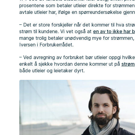
prosentene som betaler utleier direkte for strømmen,
avtale utleier har, ifølge en spørreundersøkelse gje
– Det er store forskjeller når det kommer til hva str
strøm til kundene. Vi vet også at
en av to ikke har 
mange trolig betaler unødvendig mye for strømmen, s
Iversen i Forbrukerrådet.
– Ved avregning av forbruket bør utleier oppgi hvilken
enkelt å sjekke hvordan denne kommer ut på
strøm
både utleier og leietaker dyrt.