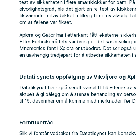
test av sikkerheten i flere smartklokker for barn. 
alvorlighetsgrad, ble det gjort en re-test av klokken
tilsvarende feil avdekket, i tillegg til en ny alvorlig fe
om at feilene var fikset.
Xplora og Gator har i etterkant fått eksterne sikker
Etter Forbrukerrådets vurdering er det sannsynliggj
Mnemonics fant i Xplora er utbedret. Det ser også 
en uavhengig tredjepart for å utbedre sikkerheten i s
Datatilsynets oppfølging av Viksfjord og Xp
Datatilsynet har også sendt varsel til tilbyderne av
aktuelt å gi pålegg om å stanse behandling av person
til 15. desember om å komme med merknader, før Dat
Forbrukerråd
Slik vi forstår vedtaket fra Datatilsynet kan konse