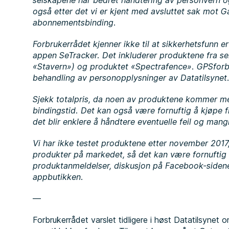
selskapene har bedret håndtering av personvern og
også etter det vi er kjent med avsluttet sak mot G
abonnementsbinding.
Forbrukerrådet kjenner ikke til at sikkerhetsfunn 
appen SeTracker. Det inkluderer produktene fra s
«Stavern») og produktet «Spectrafence». GPSforba
behandling av personopplysninger av Datatilsynet
Sjekk totalpris, da noen av produktene kommer 
bindingstid. Det kan også være fornuftig å kjøpe fra 
det blir enklere å håndtere eventuelle feil og man
Vi har ikke testet produktene etter november 201
produkter på markedet, så det kan være fornuftig 
produktanmeldelser, diskusjon på Facebook-sidene 
appbutikken.
—
Forbrukerrådet varslet tidligere i høst Datatilsynet om