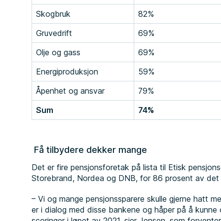
Skogbruk
82%
Gruvedrift
69%
Olje og gass
69%
Energiproduksjon
59%
Åpenhet og ansvar
79%
Sum
74%
Få tilbydere dekker mange
Det er fire pensjonsforetak på lista til Etisk pensjonsg
Storebrand, Nordea og DNB, for 86 prosent av det
– Vi og mange pensjonssparere skulle gjerne hatt me
er i dialog med disse bankene og håper på å kunne
scoringer i løpet av 2021, sier Jensen, som forvente