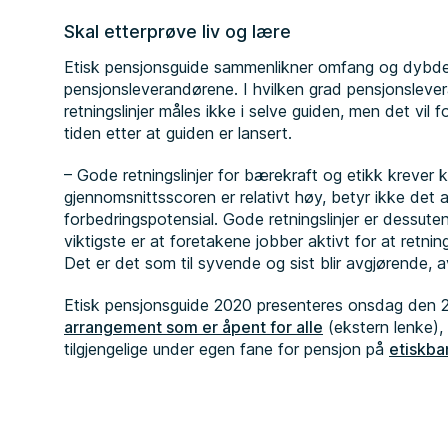
Skal etterprøve liv og lære
Etisk pensjonsguide sammenlikner omfang og dybde i 
pensjonsleverandørene. I hvilken grad pensjonslever
retningslinjer måles ikke i selve guiden, men det vil f
tiden etter at guiden er lansert.
– Gode retningslinjer for bærekraft og etikk krever k
gjennomsnittsscoren er relativt høy, betyr ikke det 
forbedringspotensial. Gode retningslinjer er dessuten
viktigste er at foretakene jobber aktivt for at retni
Det er det som til syvende og sist blir avgjørende, av
Etisk pensjonsguide 2020 presenteres onsdag den 27
arrangement som er åpent for alle
(ekstern lenke), 
tilgjengelige under egen fane for pensjon på
etiskba