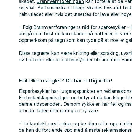
skadet.
Brannvernforeningen
kan fortelle at de vanl
og støt. Batteriene kan i tillegg skades hvis det bruke
helt utladet eller hvis det utsettes for lave eller høy
– Følg Brannvernforeningens råd for sparkesykler –
unngå som best du kan skader på batterier, la være
oppmerksom på tegn som kan tyde på at noe er galt 
Disse tegnene kan være knitring eller spraking, uvanl
av batteriet eller at batteriet/lader blir unormalt varm
Feil eller mangler? Du har rettigheter!
Elsparkesykler har i utgangspunktet en reklamasjonsfr
Forbrukerklageutvalget, og betyr at du kan klage til s
denne tidsperioden. Dersom sykkelen har feil og man
utbedre feilen eller gi deg en ny vare.
– Ta kontakt med selger og be dem rette opp i feile
da kan du fort ende opp med å miste reklamasjonsrett