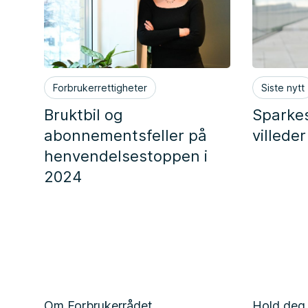
Forbrukerrettigheter
Siste nytt
Bruktbil og
Sparke
abonnementsfeller på
villede
henvendelsestoppen i
2024
Om Forbrukerrådet
Hold deg