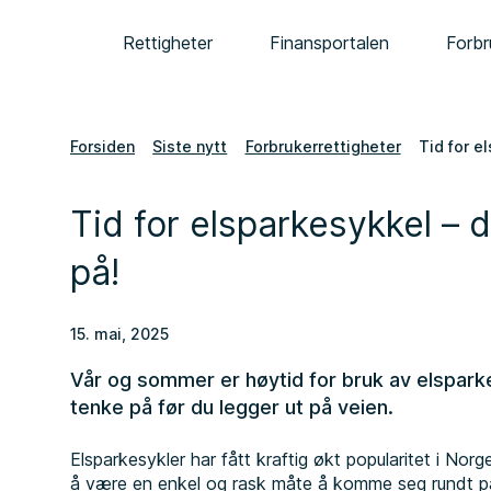
Rettigheter
Finansportalen
Forbr
Forsiden
Siste nytt
Forbrukerrettigheter
Tid for e
Tid for elsparkesykkel – 
på!
15. mai, 2025
Vår og sommer er høytid for bruk av elsparke
tenke på før du legger ut på veien.
Elsparkesykler har fått kraftig økt popularitet i No
å være en enkel og rask måte å komme seg rundt på,