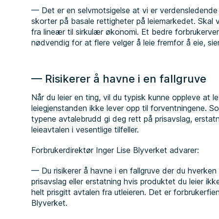
— Det er en selvmotsigelse at vi er verdensledende 
skorter på basale rettigheter på leiemarkedet. Skal 
fra lineær til sirkulær økonomi. Et bedre forbrukerver
nødvendig for at flere velger å leie fremfor å eie, si
— Risikerer å havne i en fallgruve
Når du leier en ting, vil du typisk kunne oppleve at lev
leiegjenstanden ikke lever opp til forventningene. S
typene avtalebrudd gi deg rett på prisavslag, erstatn
leieavtalen i vesentlige tilfeller.
Forbrukerdirektør Inger Lise Blyverket advarer:
— Du risikerer å havne i en fallgruve der du hverken få
prisavslag eller erstatning hvis produktet du leier ikk
helt prisgitt avtalen fra utleieren. Det er forbrukerfien
Blyverket.