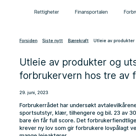
Rettigheter
Finansportalen
Forbr
Forsiden
Siste nytt
Bærekraft
Utleie av produkter 
Utleie av produkter og uts
forbrukervern hos tre av f
29. juni, 2023
Forbrukerrådet har undersøkt avtalevilkårene
sportsutstyr, klær, tilhengere og bil. 23 av 3
bare én får full score. Det forbrukerfiendtli
krever ny lov som gir forbrukere lovpålagt ve
mange leieaktører.