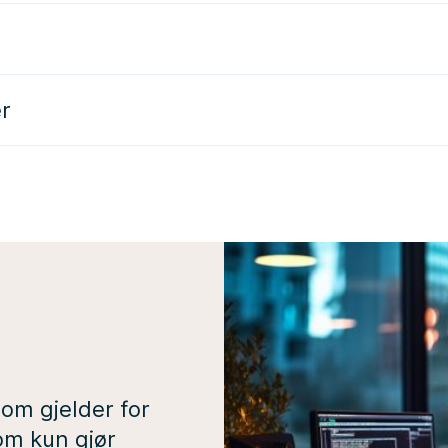
er
som gjelder for
om kun gjør