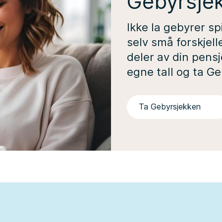
Gebyrsje
Ikke la gebyrer sp
selv små forskjell
deler av din pensj
egne tall og ta G
Ta Gebyrsjekken