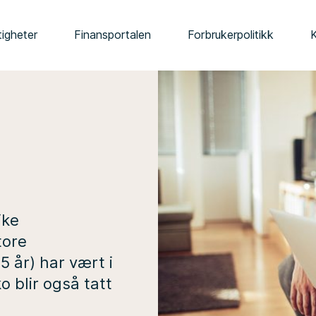
tigheter
Finansportalen
Forbrukerpolitikk
ike
tore
5 år) har vært i
o blir også tatt