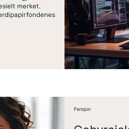
esielt merket.
Verdipapirfondenes
Pensjon