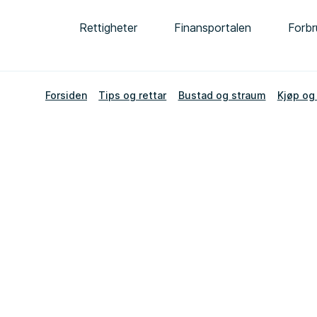
Rettigheter
Finansportalen
Forbr
Forsiden
Tips og rettar
Bustad og straum
Kjøp og