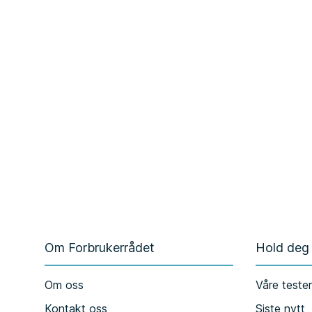
Om Forbrukerrådet
Hold deg
Om oss
Våre teste
Kontakt oss
Siste nytt