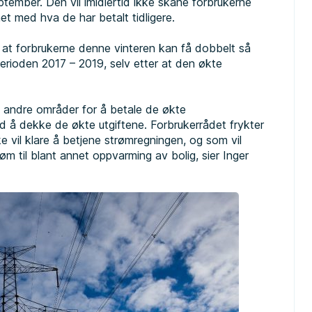
ptember. Den vil imidlertid ikke skåne forbrukerne
et med hva de har betalt tidligere.
r at forbrukerne denne vinteren kan få dobbelt så
rioden 2017 – 2019, selv etter at den økte
å andre områder for å betale de økte
d å dekke de økte utgiftene. Forbrukerrådet frykter
ke vil klare å betjene strømregningen, og som vil
røm til blant annet oppvarming av bolig, sier Inger