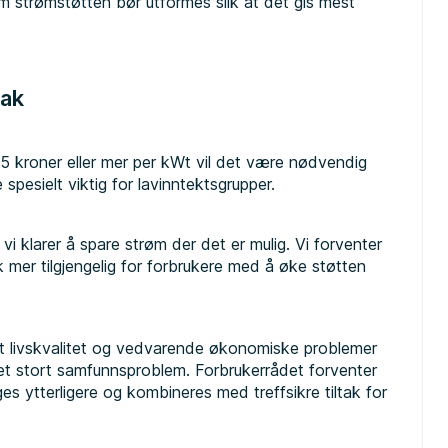
 strømstøtten bør utformes slik at det gis mest
tak
 5 kroner eller mer per kWt vil det være nødvendig
 spesielt viktig for lavinntektsgrupper.
vi klarer å spare strøm der det er mulig. Vi forventer
 mer tilgjengelig for forbrukere med å øke støtten
.
 livskvalitet og vedvarende økonomiske problemer
 et stort samfunnsproblem. Forbrukerrådet forventer
es ytterligere og kombineres med treffsikre tiltak for