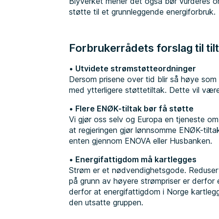
Blyverket mener det også bør vurderes om
støtte til et grunnleggende energiforbruk.
Forbrukerrådets forslag til til
Utvidete strømstøtteordninger
Dersom prisene over tid blir så høye som
med ytterligere støttetiltak. Dette vil være
Flere ENØK-tiltak bør få støtte
Vi gjør oss selv og Europa en tjeneste om 
at regjeringen gjør lønnsomme ENØK-tiltak
enten gjennom ENOVA eller Husbanken
Energifattigdom må kartlegges
Strøm er et nødvendighetsgode. Redusert
på grunn av høyere strømpriser er derfor
derfor at energifattigdom i Norge kartlegg
den utsatte gruppen.