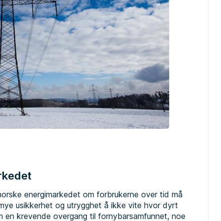
arkedet
det norske energimarkedet om forbrukerne over tid må
ye usikkerhet og utrygghet å ikke vite hvor dyrt
om en krevende overgang til fornybarsamfunnet, noe