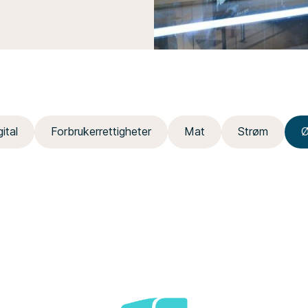
gital
Forbrukerrettigheter
Mat
Strøm
Ø