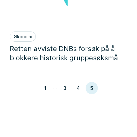
Økonomi
Retten avviste DNBs forsøk på å
blokkere historisk gruppesøksmål
...
1
3
4
5