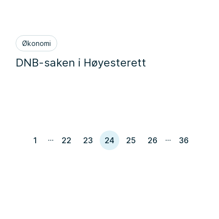
Økonomi
DNB-saken i Høyesterett
...
...
1
22
23
24
25
26
36